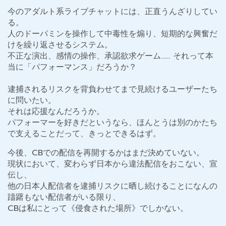
今のアダルト系ライブチャットには、正直うんざりしてい
る。
人のドーパミンを操作して中毒性を煽り、短期的な興奮だ
けを繰り返させるシステム。
不正な演出、感情の操作、承認欲求ゲーム…… それって本
当に「パフォーマンス」だろうか？
逮捕されるリスクを背負わせてまで見続けるユーザーたち
に問いたい。
それは応援なんだろうか。
パフォーマーを好きだというなら、ほんとうは別のかたち
で支えることだって、きっとできるはず。
今後、CBでの配信を再開するかはまだ決めていない。
現状において、変わらず日本から違法配信をおこない、宣
伝し、
他の日本人配信者を逮捕リスクに晒し続けることになんの
躊躇もない配信者がいる限り、
CBは私にとって《侵食された場所》でしかない。